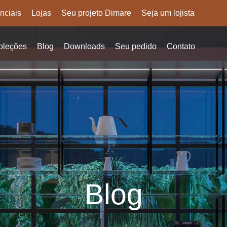
nciais
Lojas
Seu projeto Dimare
Seja um lojista
oleções
Blog
Downloads
Seu pedido
Contato
Blog