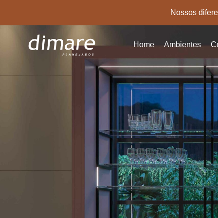
Nossos difere
Pular
para
Home
Ambientes
C
o
conteúdo