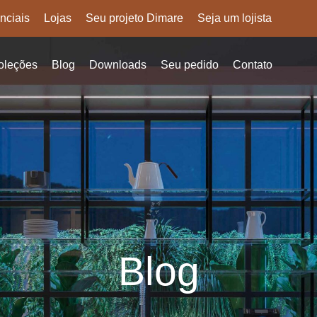
nciais
Lojas
Seu projeto Dimare
Seja um lojista
oleções
Blog
Downloads
Seu pedido
Contato
Blog