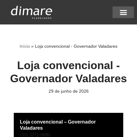
Pular
para
Nossos diferenci
Acompanhe seu pedi
Seja um lojista
Seu Projeto Dimare
o
conteúdo
Início
»
Loja convencional - Governador Valadares
Loja convencional -
Governador Valadares
29 de junho de 2026
Loja convencional – Governador
Valadares
(33) 3271-8880