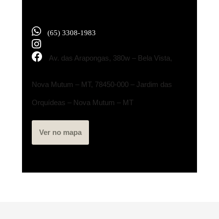
(65) 3308-1983
Av. das Arapongas, 380w – Bela Vista,
Nova Mutum – MT, 78450-000 – Jardim das
Orquídeas – Nova Mutum – MT
Ver no mapa