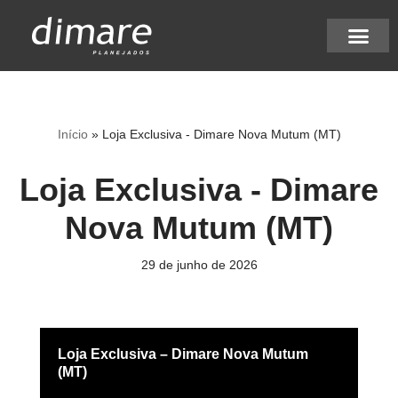
Pular
para
Nossos diferenci
Acompanhe seu pedi
Seja um lojista
Seu Projeto Dimare
o
conteúdo
Início
»
Loja Exclusiva - Dimare Nova Mutum (MT)
Loja Exclusiva - Dimare
Nova Mutum (MT)
29 de junho de 2026
Loja Exclusiva – Dimare Nova Mutum
(MT)