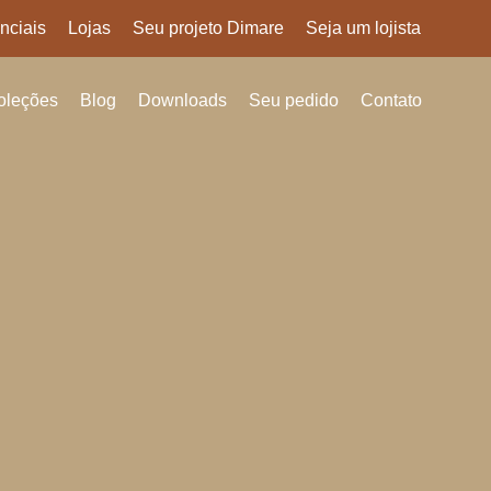
nciais
Lojas
Seu projeto Dimare
Seja um lojista
oleções
Blog
Downloads
Seu pedido
Contato