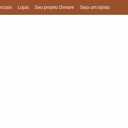
nciais
Lojas
Seu projeto Dimare
Seja um lojista
oleções
Blog
Downloads
Seu pedido
Contato