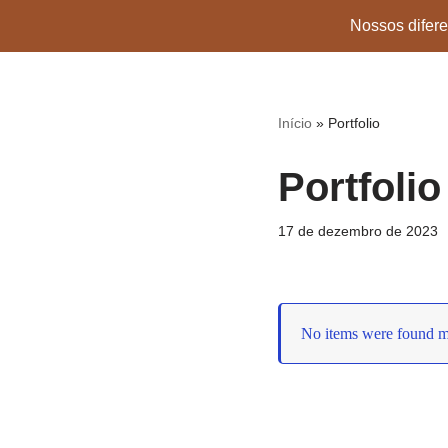
Nossos difere
Pular
para
Home
Ambientes
C
o
Início
»
Portfolio
conteúdo
Portfolio
17 de dezembro de 2023
No items were found ma