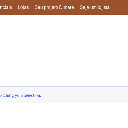
nciais
Lojas
Seu projeto Dimare
Seja um lojista
oleções
Blog
Downloads
Seu pedido
Contato
tching your selection.