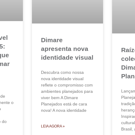
vel
Dimare
5:
apresenta nova
Raíz
que
identidade visual
cole
mar
Dim
Descubra como nossa
Plan
nova identidade visual
reflete o compromisso com
Lançam
ambientes planejados para
 de
Planej
viver bem A Dimare
amente o
tradiç
Planejados está de cara
o
herança
nova! A nova identidade
Inspira
o do
cultura
LEIA AGORA »
Brasil,