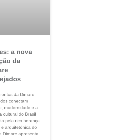
es: a nova
ção da
are
ejados
entos da Dimare
ados conectam
ão, modernidade e a
 cultural do Brasil
da pela rica herança
l e arquitetônica do
 a Dimare apresenta