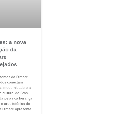
es: a nova
ção da
are
ejados
entos da Dimare
ados conectam
ão, modernidade e a
 cultural do Brasil
da pela rica herança
l e arquitetônica do
 a Dimare apresenta