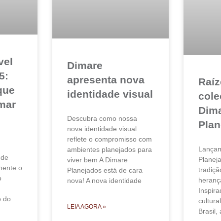
vel
Dimare
5:
apresenta nova
Raíz
que
identidade visual
cole
mar
Dim
Descubra como nossa
Plan
nova identidade visual
reflete o compromisso com
Lançam
ambientes planejados para
 de
Planej
viver bem A Dimare
amente o
tradiç
Planejados está de cara
o
herança
nova! A nova identidade
Inspira
o do
cultura
LEIA AGORA »
Brasil,