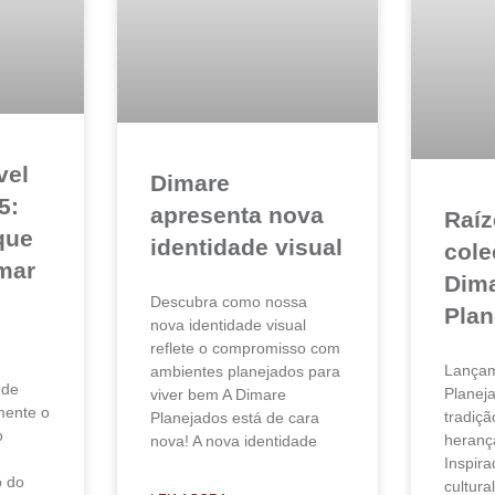
vel
Dimare
5:
apresenta nova
Raíz
que
identidade visual
cole
mar
Dim
Descubra como nossa
Plan
nova identidade visual
reflete o compromisso com
Lançam
ambientes planejados para
 de
Planej
viver bem A Dimare
amente o
tradiç
Planejados está de cara
o
herança
nova! A nova identidade
Inspira
o do
cultura