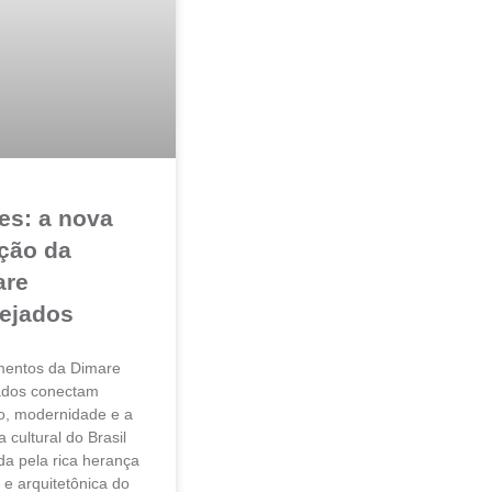
es: a nova
ção da
are
ejados
entos da Dimare
ados conectam
ão, modernidade e a
 cultural do Brasil
da pela rica herança
l e arquitetônica do