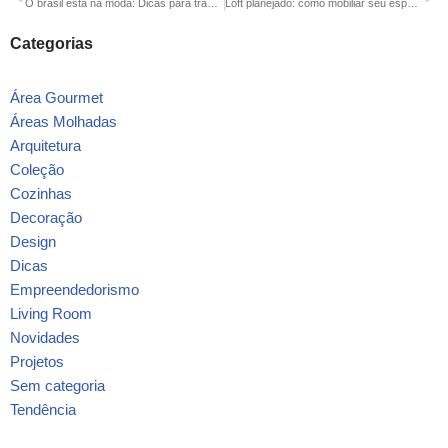
O brasil está na moda: Dicas para trazer a essência brasileira para sua decoração
Loft planejado: como mobiliar seu espaço com praticidade e sofisticação
Categorias
Área Gourmet
Áreas Molhadas
Arquitetura
Coleção
Cozinhas
Decoração
Design
Dicas
Empreendedorismo
Living Room
Novidades
Projetos
Sem categoria
Tendência