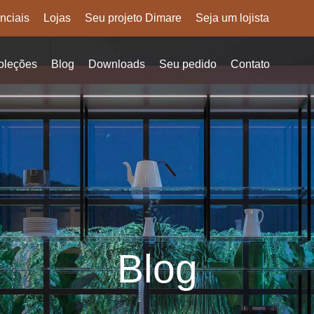
nciais
Lojas
Seu projeto Dimare
Seja um lojista
oleções
Blog
Downloads
Seu pedido
Contato
Blog