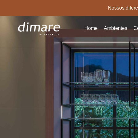
Nossos difere
Pular
para
Home
Ambientes
C
o
conteúdo